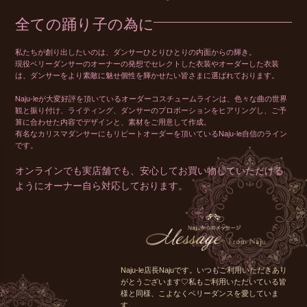
全ての踊り子の為に
私たちが創り出したいのは、ダンサーひとりひとりの内面からの輝き。
現役ベリーダンサーのオーナーの発想でセレクトした衣装やオーダーした衣装
は、ダンサーをより素敵に魅せ個性を輝かせたい皆さまに選ばれております。
Naju-leが大変好評を頂いているオーダーコスチュームラインは、色々な曲の世界
観と振り付け、ライティング、ダンサーのプロポーションをヒアリングし、ご予
算に合わせた内容でデザインと、素材をご用意して作成。
有名なカリスマダンサーにもリピートオーダーを頂いているNaju-le自信のライン
です。
オンラインでも実店舗でも、安心してお買い物していただける
ようにオーナー自ら対応しております。
Naju-le店長Najuです。いつもご利用いただきあり
がとうございます♡私もご利用いただいている皆
様と同様、こよなくベリーダンスを愛していま
す。