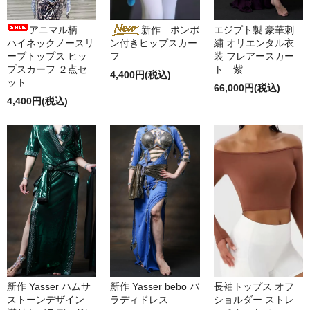
アニマル柄
新作 ポンポ
エジプト製 豪華刺
ハイネックノースリ
ン付きヒップスカー
繍 オリエンタル衣
ーブトップス ヒッ
フ
装 フレアースカー
プスカーフ ２点セ
ト 紫
4,400円(税込)
ット
66,000円(税込)
4,400円(税込)
新作 Yasser ハムサ
新作 Yasser bebo バ
長袖トップス オフ
ストーンデザイン
ラディドレス
ショルダー ストレ