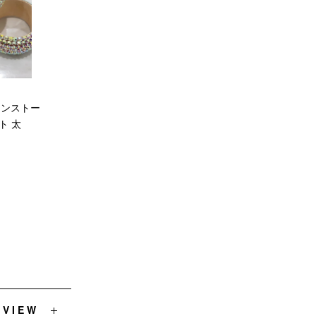
ラインストー
ト 太
EVIEW