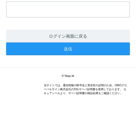
ログイン画面に戻る
© Naju-le
当サイトでは、通信情報の暗号化と実在性の証明のため、GMOグロ
ーバルサイン株式会社のSSLサーバ証明書を使用しております。 セ
キュアシールより、サーバ証明書の検証結果をご確認ください。